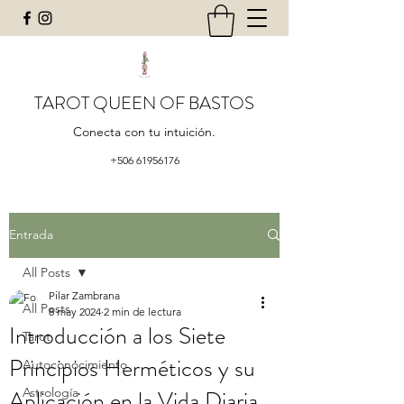
TAROT QUEEN OF BASTOS
Conecta con tu intuición.
+506 61956176
Entrada
All Posts
Pilar Zambrana
All Posts
8 may 2024
2 min de lectura
Introducción a los Siete
Tarot
Principios Herméticos y su
Autoconocimiento
Aplicación en la Vida Diaria
Astrología