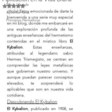
Witch Lifestyle
Obtuvo NaN de 5 estrellas.
¡Hola! Estoy emocionada de darte la 
Aprende Tarot
bienvenida a una serie muy especial 
Principios Herméticos
en mi blog, donde me embarcaré en 
una exploración profunda de las 
antiguas enseñanzas del hermetismo 
contenidas en el místico libro 
El 
Kybalion
. Estas enseñanzas, 
atribuidas al legendario sabio 
Hermes Trismegisto, se centran en 
comprender las leyes metafísicas 
que gobiernan nuestro universo. Y 
aunque puedan parecer conceptos 
elevados, te sorprenderá lo 
aplicables que son en nuestra vida 
cotidiana.
Descubriendo El Kybalion
El Kybalion
, publicado en 1908, se 