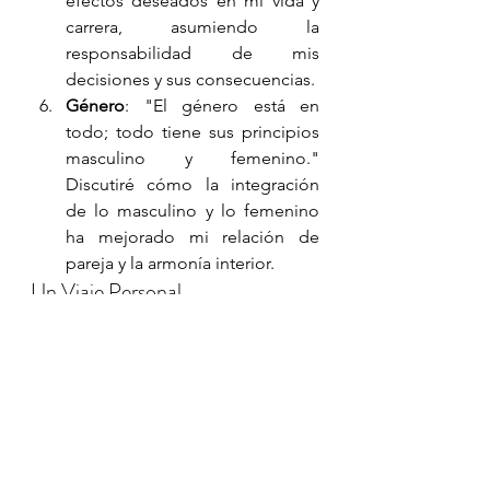
efectos deseados en mi vida y 
carrera, asumiendo la 
responsabilidad de mis 
decisiones y sus consecuencias.
Género
: "El género está en 
todo; todo tiene sus principios 
masculino y femenino." 
Discutiré cómo la integración 
de lo masculino y lo femenino 
ha mejorado mi relación de 
pareja y la armonía interior.
Un Viaje Personal
Cada capítulo de esta serie no solo 
es una lección sobre el hermetismo, 
sino también una ventana a mi vida, 
mostrando cómo he aplicado estos 
principios universales para navegar 
por los retos y celebrar los triunfos. 
Mi esperanza es que, al compartir mi 