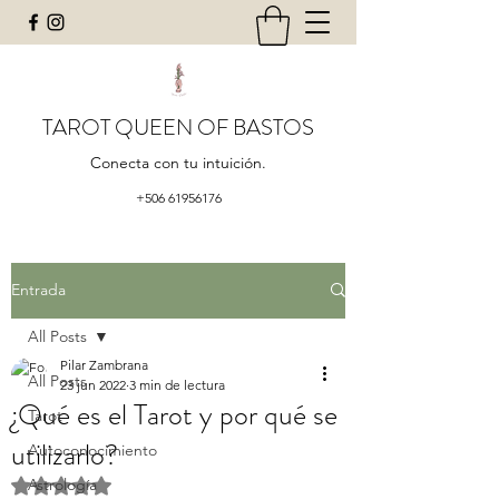
TAROT QUEEN OF BASTOS
Conecta con tu intuición.
+506 61956176
Entrada
All Posts
Pilar Zambrana
All Posts
23 jun 2022
3 min de lectura
¿Qué es el Tarot y por qué se
Tarot
utilizarlo?
Autoconocimiento
Astrología
Obtuvo NaN de 5 estrellas.