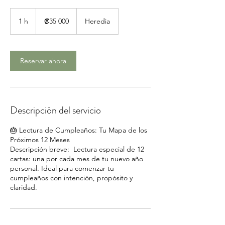
35 000
colones
1 h
1
₡35 000
Heredia
costarricenses
Reservar ahora
Descripción del servicio
🎂 Lectura de Cumpleaños: Tu Mapa de los
Próximos 12 Meses
Descripción breve: Lectura especial de 12
cartas: una por cada mes de tu nuevo año
personal. Ideal para comenzar tu
cumpleaños con intención, propósito y
claridad.